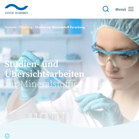
Menü
Startseite
~
Forschung
~
Studien zur Mineralstoff-Forschung
Studien- und
Übersichtsarbeiten
zur Mineralstoffforschung