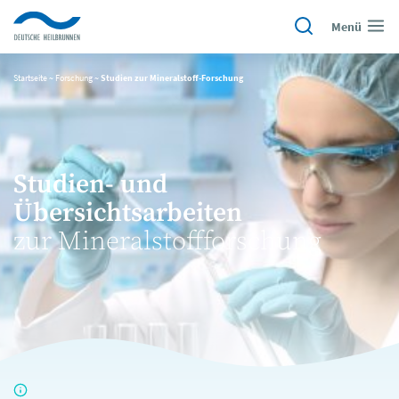
Menü
Startseite
~
Forschung
~
Studien zur Mineralstoff-Forschung
Studien- und
Übersichtsarbeiten
zur Mineralstoffforschung