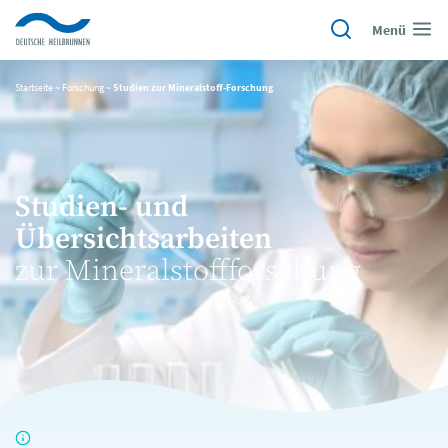
Menü
Startseite
~
Forschung
~
Studien zur Mineralstoff-Forschung
Studien- und
Übersichtsarbeiten
zur Mineralstoffforschung