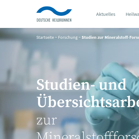
Aktuelles
Heilw
Startseite
~
Forschung
~
Studien zur Mineralstoff-For
Studien- und
Übersichtsarb
zur
Mineralstofffor