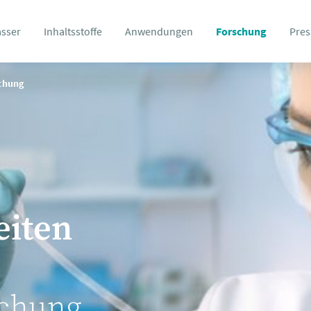
asser
Inhaltsstoffe
Anwendungen
Forschung
Pres
schung
eiten
schung