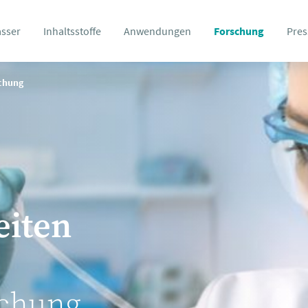
asser
Inhaltsstoffe
Anwendungen
Forschung
Pres
schung
eiten
schung