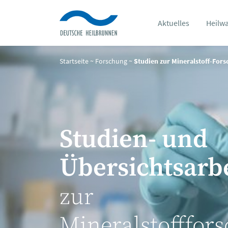
Aktuelles
Heilw
Startseite
~
Forschung
~
Studien zur Mineralstoff-For
Studien- und
Übersichtsarb
zur
Mineralstofffor