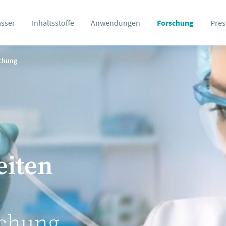
asser
Inhaltsstoffe
Anwendungen
Forschung
Pres
schung
eiten
schung