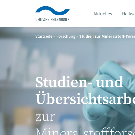
Aktuelles
Heilw
Startseite
~
Forschung
~
Studien zur Mineralstoff-For
Studien- und
Übersichtsarb
zur
Mineralstofffor