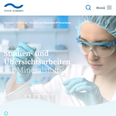
Menü
Startseite
~
Forschung
~
Studien zur Mineralstoff-Forschung
Studien- und
Übersichtsarbeiten
zur Mineralstoffforschung