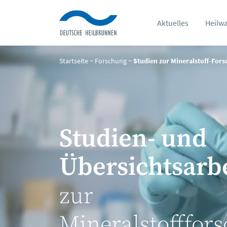
Aktuelles
Heilw
Startseite
~
Forschung
~
Studien zur Mineralstoff-For
Studien- und
Übersichtsarb
zur
Mineralstofffor