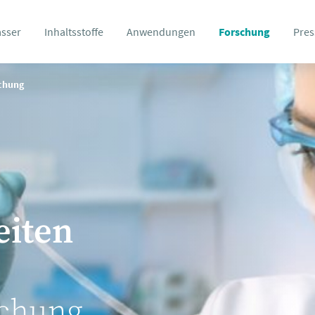
asser
Inhaltsstoffe
Anwendungen
Forschung
Pres
schung
eiten
schung